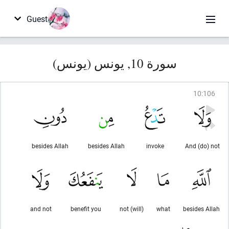
Guest
سورة 10, يونس (يونس)
10
:
106
besides Allah
besides Allah
invoke
And (do) not
and not
benefit you
(will) not
what
besides Allah