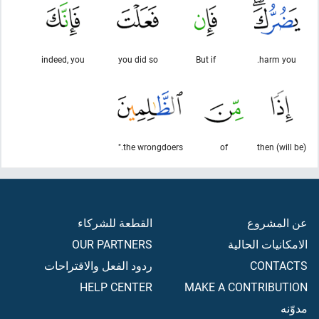
indeed, you
you did so
But if
harm you.
the wrongdoers."
of
then (will be)
عن المشروع
القطعة للشركاء
الامكانيات الحالية
OUR PARTNERS
CONTACTS
ردود الفعل والاقتراحات
HELP CENTER
MAKE A CONTRIBUTION
مدوّنه