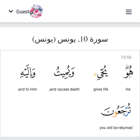
Guest
سورة 10, يونس (يونس)
10
:
56
and to Him
and causes death,
gives life
He
you will be returned.