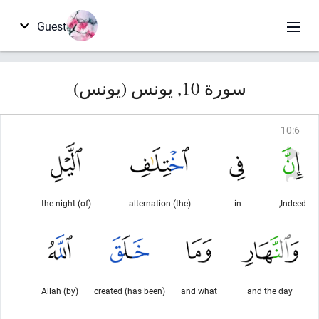
Guest
سورة 10, يونس (يونس)
10
:
6
(of) the night
(the) alternation
in
Indeed,
(by) Allah
(has been) created
and what
and the day