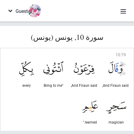
Guest
سورة 10, يونس (يونس)
10
:
79
every
"Bring to me
And Firaun said,
And Firaun said,
learned."
magician