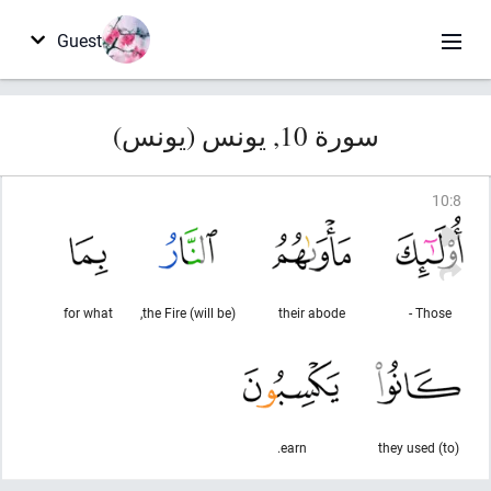
Guest
سورة 10, يونس (يونس)
10
:
8
for what
(will be) the Fire,
their abode
Those -
earn.
they used (to)