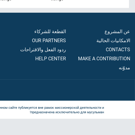
عن المشروع
القطعة للشركاء
الامكانيات الحالية
OUR PARTNERS
CONTACTS
ردود الفعل والاقتراحات
HELP CENTER
MAKE A CONTRIBUTION
مدوّنه
нном сайте публикуется вне рамок миссионерской деятельности и
предназначена исключительно для мусульман!