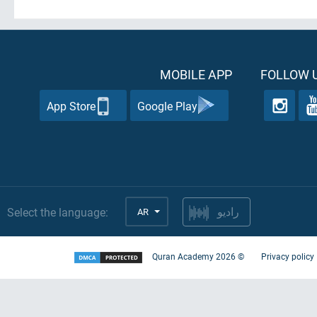
MOBILE APP
FOLLOW U
App Store
Google Play
Select the language:
AR
راديو
Quran Academy
2026
©
Privacy policy