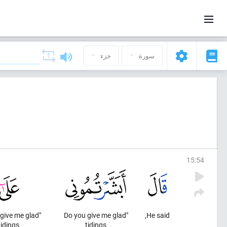
سورة
جزء
15
:
54
 give me glad
"Do you give me glad
He said,
tidings
tidings