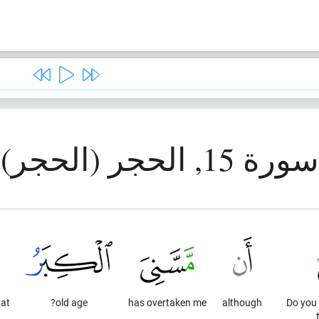
سورة 15, الحجر (الحجر)
at
old age?
has overtaken me
although
"Do you