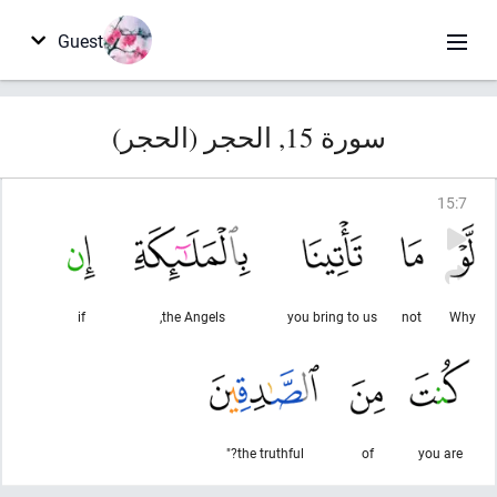
Guest
سورة 15, الحجر (الحجر)
15
:
7
if
the Angels,
you bring to us
not
Why
the truthful?"
of
you are