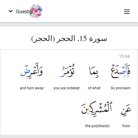
Guest
سورة 15, الحجر (الحجر)
15
:
94
and turn away
you are ordered
of what
So proclaim
the polytheists.
from