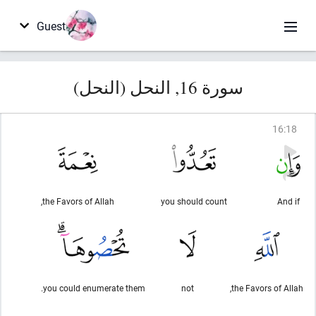
Guest
سورة 16, النحل (النحل)
16
:
18
the Favors of Allah,
you should count
And if
you could enumerate them.
not
the Favors of Allah,