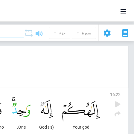
سورة
جزء
16
:
22
ho
One.
(is) God
Your god