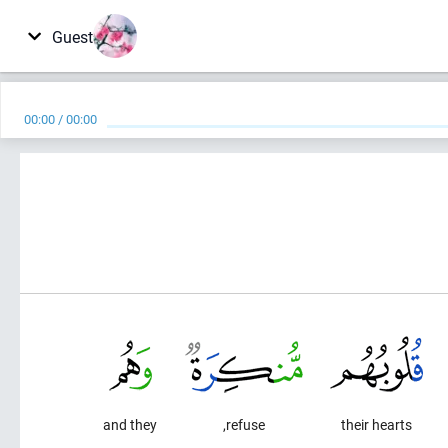
Guest
00:00
/
00:00
and they
refuse,
their hearts