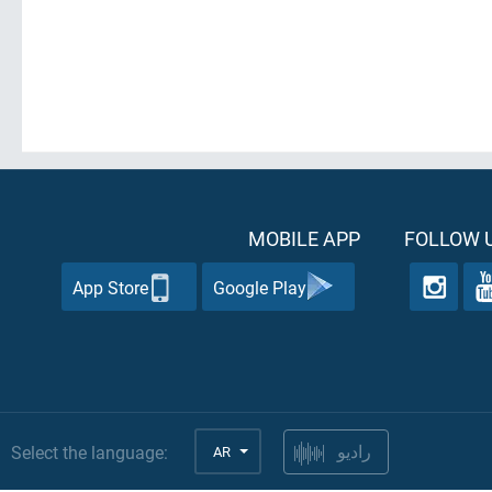
MOBILE APP
FOLLOW U
App Store
Google Play
Select the language:
AR
راديو