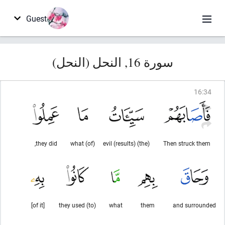
Guest
سورة 16, النحل (النحل)
16
:
34
they did,
(of) what
(the) evil (results)
Then struck them
[of it]
they used (to)
what
them
and surrounded