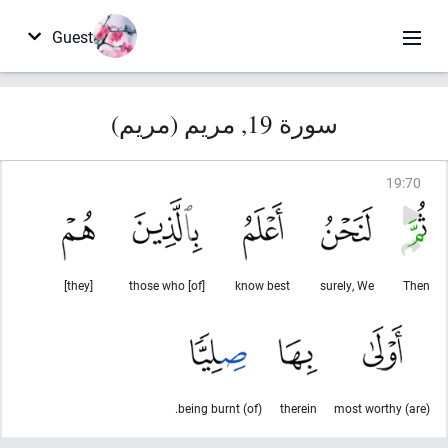
Guest
سورة 19, مريم (مريم)
19
:
70
[they]
[of] those who
know best
surely, We
Then
(of) being burnt.
therein
(are) most worthy