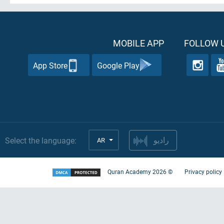
MOBILE APP
FOLLOW U
App Store
Google Play
Select the language:
AR
راديو
Quran Academy
2026
©
Privacy policy