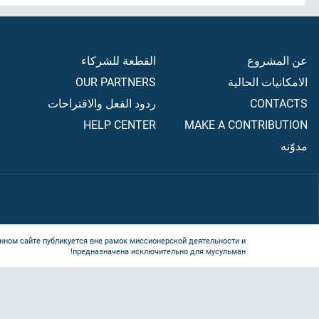
عن المشروع
القطعة للشركاء
الامكانيات الحالية
OUR PARTNERS
CONTACTS
ردود الفعل والاقتراحات
HELP CENTER
MAKE A CONTRIBUTION
مدوّنه
нном сайте публикуется вне рамок миссионерской деятельности и
предназначена исключительно для мусульман!