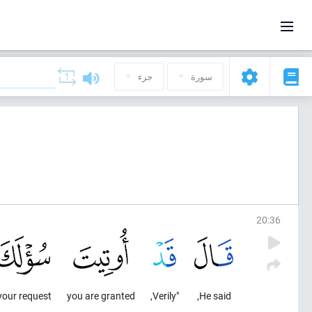
سورة
جزء
20
:
36
your request,
you are granted
"Verily,
He said,