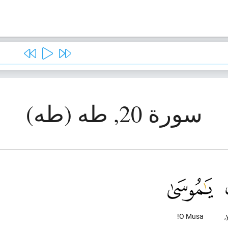
سورة 20, طه (طه)
O Musa!