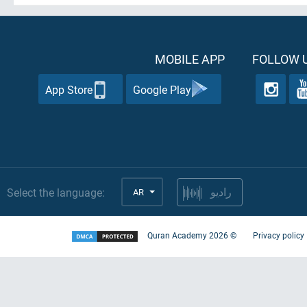
MOBILE APP
FOLLOW U
App Store
Google Play
Select the language:
AR
راديو
Quran Academy
2026
©
Privacy policy