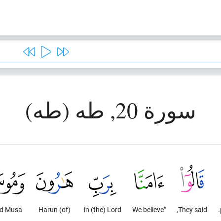
سورة 20, طه (طه)
d Musa."
(of) Harun
in (the) Lord
"We believe
They said,