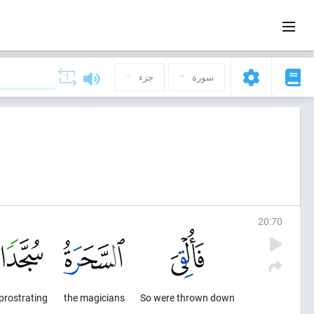
سورة
جزء
20
:
70
prostrating.
the magicians
So were thrown down