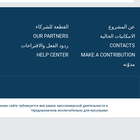
عن المشروع
القطعة للشركاء
الامكانيات الحالية
OUR PARTNERS
CONTACTS
ردود الفعل والاقتراحات
HELP CENTER
MAKE A CONTRIBUTION
مدوّنه
нном сайте публикуется вне рамок миссионерской деятельности и
предназначена исключительно для мусульман!