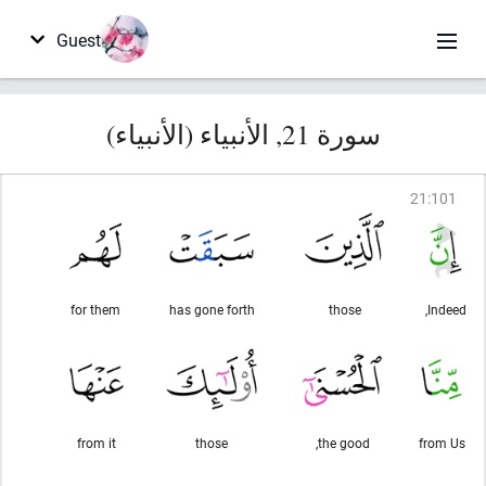
Guest
سورة 21, الأنبياء (الأنبياء)
21
:
101
for them
has gone forth
those
Indeed,
from it
those
the good,
from Us