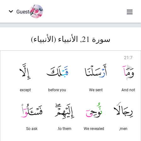
Guest
سورة 21, الأنبياء (الأنبياء)
21
:
7
except
before you
We sent
And not
So ask
to them.
We revealed
men,