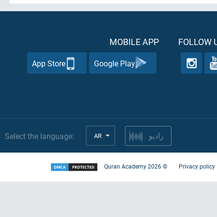
MOBILE APP
FOLLOW U
App Store
Google Play
Select the language:
AR
راديو
Quran Academy
2026
©
Privacy policy