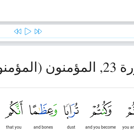
ون (المؤمنون)
that you
and bones
dust
and you become
you a