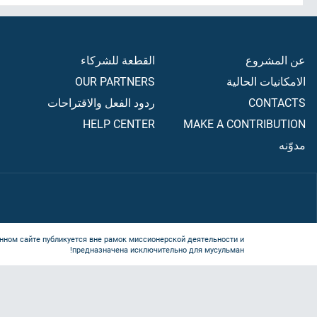
عن المشروع
القطعة للشركاء
الامكانيات الحالية
OUR PARTNERS
CONTACTS
ردود الفعل والاقتراحات
HELP CENTER
MAKE A CONTRIBUTION
مدوّنه
нном сайте публикуется вне рамок миссионерской деятельности и
предназначена исключительно для мусульман!