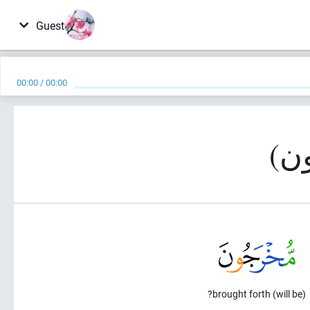
Guest
00:00
/
00:00
(will be) brought forth?