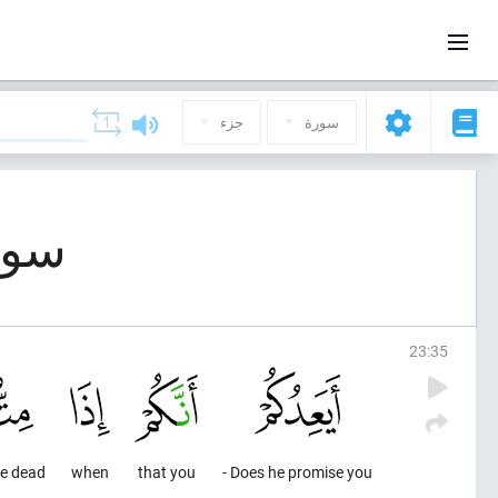
سورة
جزء
سورة 23, المؤمن
23
:
35
re dead
when
that you
Does he promise you -