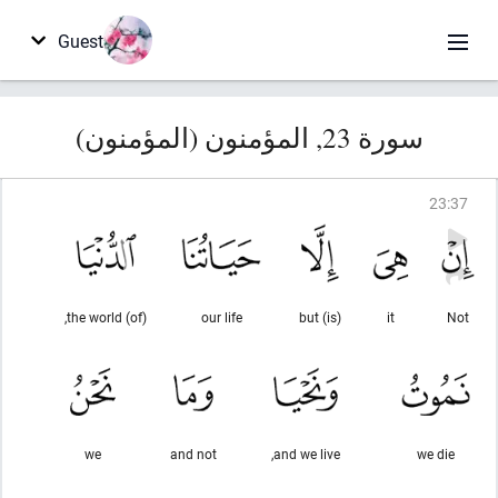
Guest
سورة 23, المؤمنون (المؤمنون)
23
:
37
(of) the world,
our life
(is) but
it
Not
we
and not
and we live,
we die