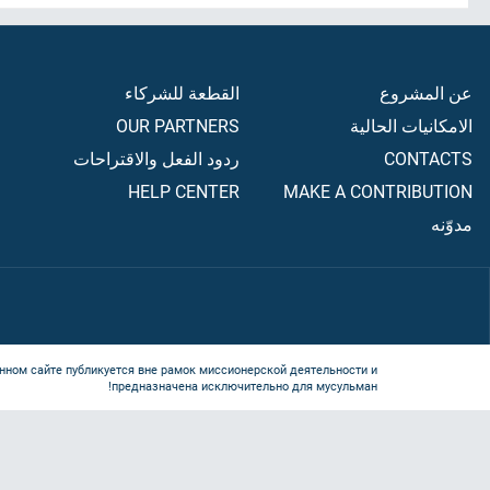
عن المشروع
القطعة للشركاء
الامكانيات الحالية
OUR PARTNERS
CONTACTS
ردود الفعل والاقتراحات
HELP CENTER
MAKE A CONTRIBUTION
مدوّنه
нном сайте публикуется вне рамок миссионерской деятельности и
предназначена исключительно для мусульман!