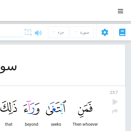
سورة
جزء
سورة 23, المؤمن
23
:
7
that
beyond
seeks
Then whoever