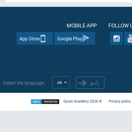
MOBILE APP
FOLLOW U
App Store
Google Play
Select the language:
AR
راديو
Quran Academy
2026
©
Privacy policy