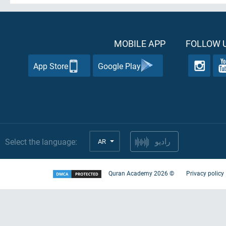
MOBILE APP
FOLLOW U
App Store
Google Play
Select the language:
AR
راديو
Quran Academy
2026
©
Privacy policy