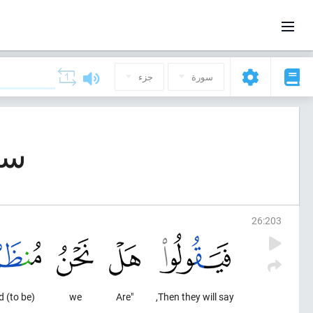
سورة
جزء
سورة 26, 
26
:
203
(to be) reprieved?"
we
"Are
Then they will say,