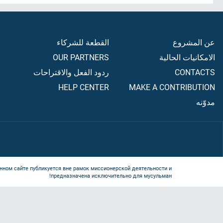
عن المشروع
القطعة للشركاء
الامكانيات الحالية
OUR PARTNERS
CONTACTS
ردود الفعل والاقتراحات
HELP CENTER
MAKE A CONTRIBUTION
مدوّنه
нном сайте публикуется вне рамок миссионерской деятельности и
предназначена исключительно для мусульман!