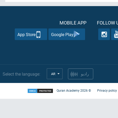
MOBILE APP
FOLLOW U
App Store
Google Play
Select the language:
AR
راديو
Quran Academy
2026
©
Privacy policy