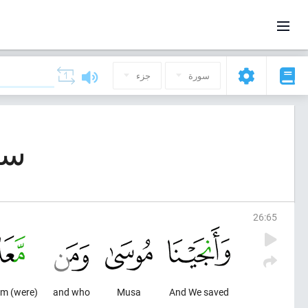
سورة
جزء
سورة 26, 
26
:
65
(were) with him
and who
Musa
And We saved