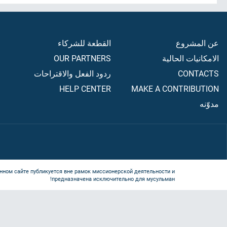
عن المشروع
القطعة للشركاء
الامكانيات الحالية
OUR PARTNERS
CONTACTS
ردود الفعل والاقتراحات
HELP CENTER
MAKE A CONTRIBUTION
مدوّنه
нном сайте публикуется вне рамок миссионерской деятельности и
предназначена исключительно для мусульман!