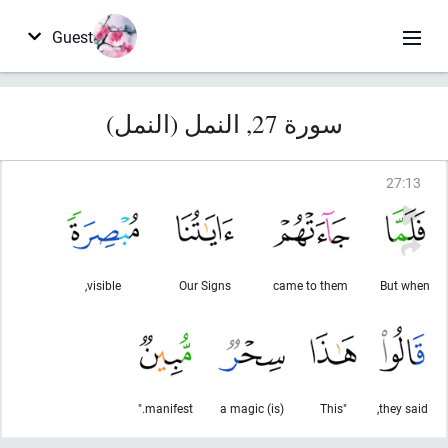
Guest
سورة 27, النمل (النمل)
27
:
13
visible,
Our Signs
came to them
But when
manifest."
(is) a magic
"This
they said,