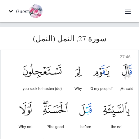
Guest
سورة 27, النمل (النمل)
27
:
46
(do) you seek to hasten
Why
"O my people!
He said,
Why not
the good?
before
the evil