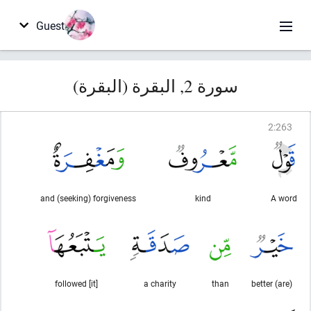
Guest
سورة 2, البقرة (البقرة)
2
:
263
and (seeking) forgiveness
kind
A word
followed [it]
a charity
than
(are) better