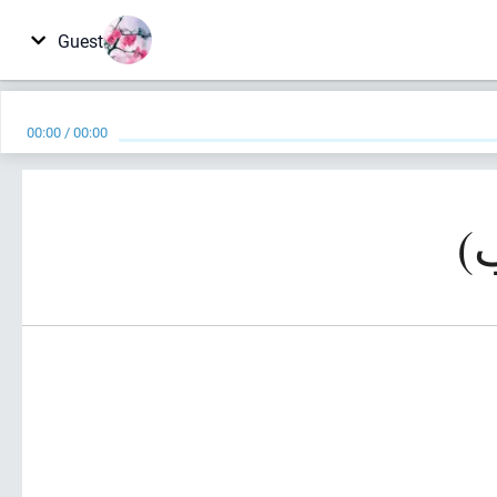
Guest
00:00
/
00:00