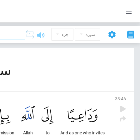
سورة
جزء
سورة 33, 
33
:
46
mission,
Allah
to
And as one who invites