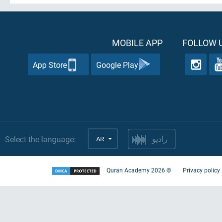
MOBILE APP
FOLLOW U
App Store
Google Play
Select the language:
AR
راديو
Quran Academy
2026
©
Privacy policy