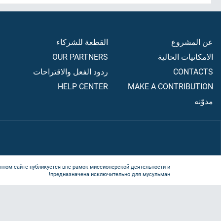
عن المشروع
القطعة للشركاء
الامكانيات الحالية
OUR PARTNERS
CONTACTS
ردود الفعل والاقتراحات
HELP CENTER
MAKE A CONTRIBUTION
مدوّنه
нном сайте публикуется вне рамок миссионерской деятельности и
предназначена исключительно для мусульман!