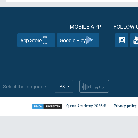
MOBILE APP
FOLLOW U
App Store
Google Play
Select the language:
AR
راديو
Quran Academy
2026
©
Privacy policy