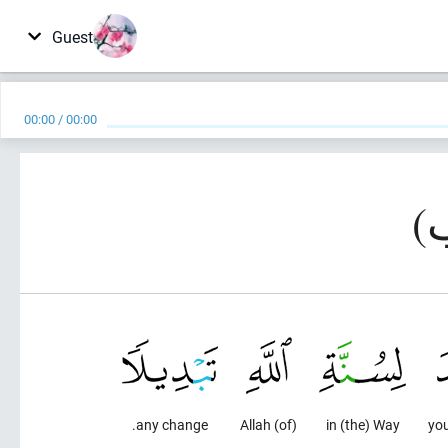
Guest
00:00
/
00:00
any change.
(of) Allah
in (the) Way
you