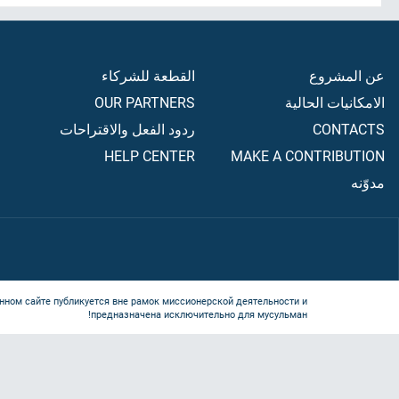
عن المشروع
القطعة للشركاء
الامكانيات الحالية
OUR PARTNERS
CONTACTS
ردود الفعل والاقتراحات
HELP CENTER
MAKE A CONTRIBUTION
مدوّنه
нном сайте публикуется вне рамок миссионерской деятельности и
предназначена исключительно для мусульман!