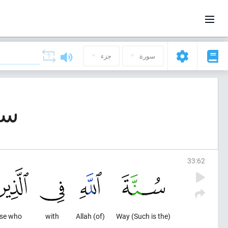
سورة
جزء
سورة 33, 
33
:
62
se who
with
(of) Allah
(Such is the) Way