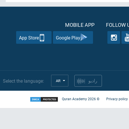
MOBILE APP
FOLLOW U
App Store
Google Play
Select the language:
AR
راديو
Quran Academy
2026
©
Privacy policy