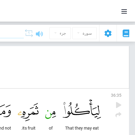
سورة
جزء
36
:
35
nd not
its fruit.
of
That they may eat