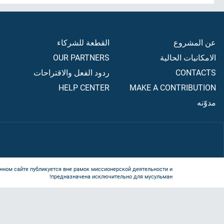
عن المشروع
القطعة للشركاء
الامكانيات الحالية
OUR PARTNERS
CONTACTS
ردود الفعل والاقتراحات
HELP CENTER
MAKE A CONTRIBUTION
مدوّنه
нном сайте публикуется вне рамок миссионерской деятельности и
предназначена исключительно для мусульман!