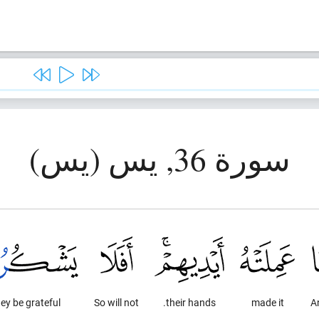
سورة 36, يس (يس)
ey be grateful?
So will not
their hands.
made it
A