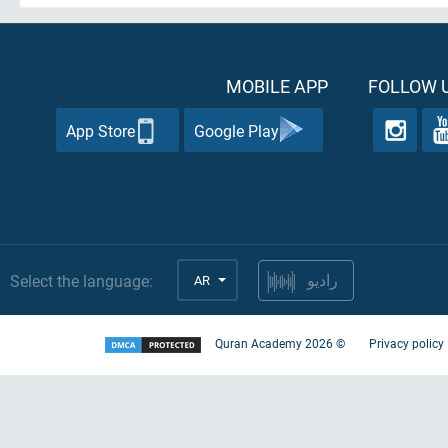
MOBILE APP
FOLLOW U
App Store
Google Play
Select the language:
AR
راديو
Quran Academy
2026
©
Privacy policy