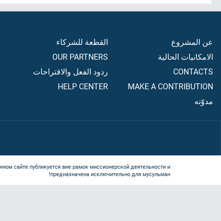
عن المشروع
القطعة للشركاء
الامكانيات الحالية
OUR PARTNERS
CONTACTS
ردود الفعل والاقتراحات
HELP CENTER
MAKE A CONTRIBUTION
مدوّنه
нном сайте публикуется вне рамок миссионерской деятельности и
предназначена исключительно для мусульман!