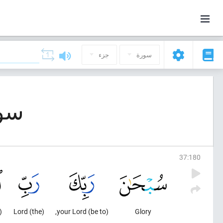
سورة
جزء
سورة 37, ال
37
:
180
) Honor,
(the) Lord
(be to) your Lord,
Glory