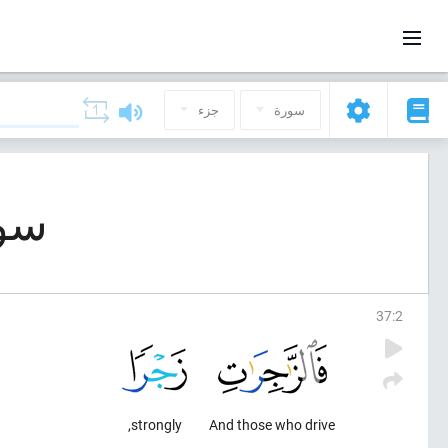
سورة
جزء
سورة 37, ال
37
:
2
strongly,
And those who drive