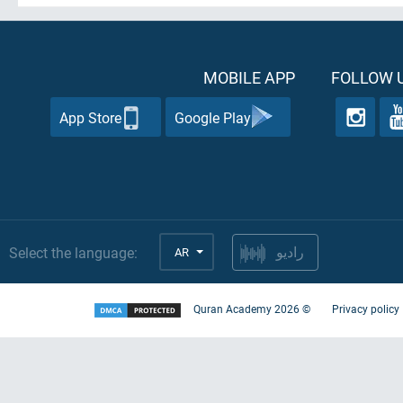
MOBILE APP
FOLLOW U
App Store
Google Play
Select the language:
AR
راديو
Quran Academy
2026
©
Privacy policy