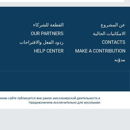
عن المشروع
القطعة للشركاء
الامكانيات الحالية
OUR PARTNERS
CONTACTS
ردود الفعل والاقتراحات
HELP CENTER
MAKE A CONTRIBUTION
مدوّنه
нном сайте публикуется вне рамок миссионерской деятельности и
предназначена исключительно для мусульман!