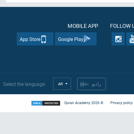
MOBILE APP
FOLLOW U
App Store
Google Play
Select the language:
AR
راديو
Quran Academy
2026
©
Privacy policy