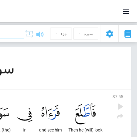
سورة
جزء
سورة 37, ال
37
:
55
(the) midst
in
and see him
Then he (will) look