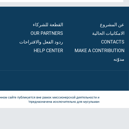
عن المشروع
القطعة للشركاء
الامكانيات الحالية
OUR PARTNERS
CONTACTS
ردود الفعل والاقتراحات
HELP CENTER
MAKE A CONTRIBUTION
مدوّنه
нном сайте публикуется вне рамок миссионерской деятельности и
предназначена исключительно для мусульман!