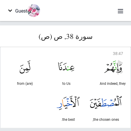
Guest
سورة 38, ص (ص)
38
:
47
(are) from
to Us
And indeed, they
the best.
the chosen ones,