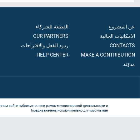
عن المشروع
القطعة للشركاء
الامكانيات الحالية
OUR PARTNERS
CONTACTS
ردود الفعل والاقتراحات
HELP CENTER
MAKE A CONTRIBUTION
مدوّنه
нном сайте публикуется вне рамок миссионерской деятельности и
предназначена исключительно для мусульман!