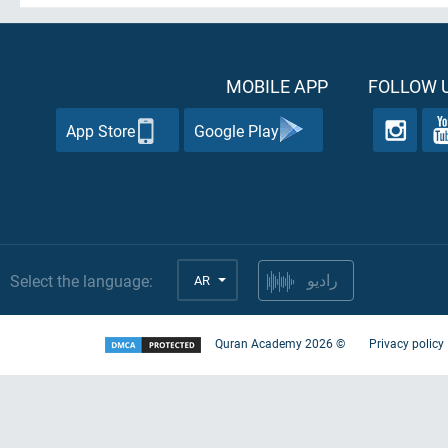
MOBILE APP
FOLLOW U
App Store
Google Play
Select the language:
AR
راديو
Quran Academy
2026
©
Privacy policy