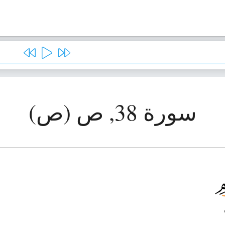
سورة 38, ص (ص)