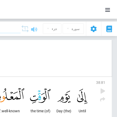
سورة
جزء
38
:
81
well-known."
(of) the time
(the) Day
Until