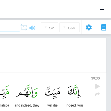
سورة
جزء
39
:
30
(will also) die.
and indeed, they
will die
Indeed, you