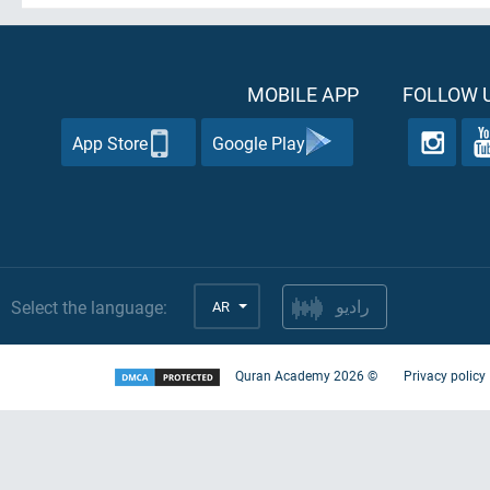
MOBILE APP
FOLLOW U
App Store
Google Play
Select the language:
AR
راديو
Quran Academy
2026
©
Privacy policy