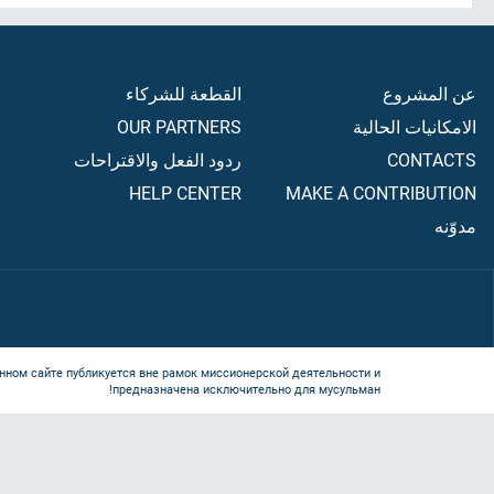
عن المشروع
القطعة للشركاء
الامكانيات الحالية
OUR PARTNERS
CONTACTS
ردود الفعل والاقتراحات
HELP CENTER
MAKE A CONTRIBUTION
مدوّنه
нном сайте публикуется вне рамок миссионерской деятельности и
предназначена исключительно для мусульман!