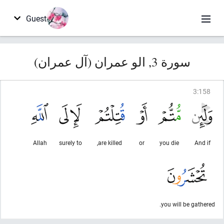
Guest
سورة 3, الو عمران (آل عمران)
3
:
158
Allah
surely to
are killed,
or
you die
And if
you will be gathered.