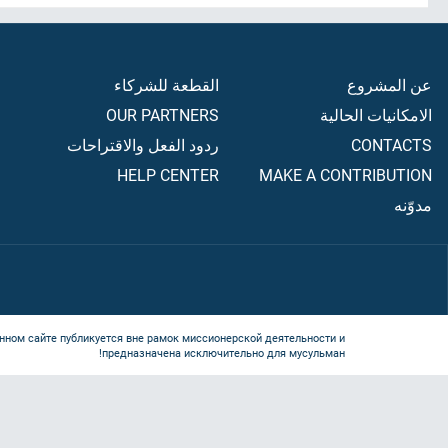
عن المشروع
القطعة للشركاء
الامكانيات الحالية
OUR PARTNERS
CONTACTS
ردود الفعل والاقتراحات
HELP CENTER
MAKE A CONTRIBUTION
مدوّنه
нном сайте публикуется вне рамок миссионерской деятельности и
предназначена исключительно для мусульман!