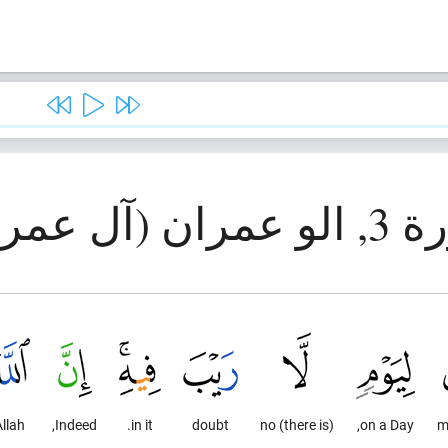
ان (آل عمران)
Allah
Indeed,
in it.
doubt
(there is) no
on a Day,