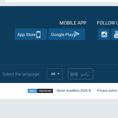
MOBILE APP
FOLLOW U
App Store
Google Play
Select the language:
AR
راديو
Quran Academy
2026
©
Privacy policy