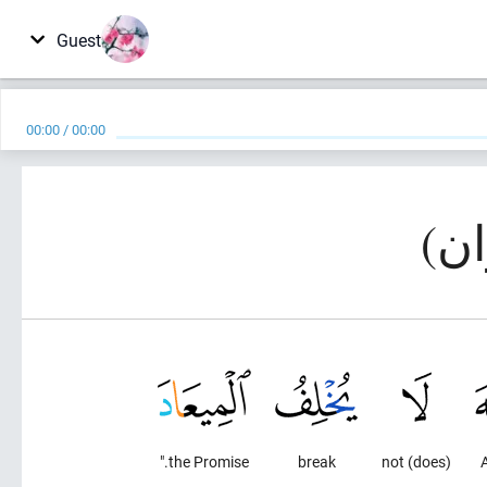
Guest
00:00
/
00:00
the Promise."
break
(does) not