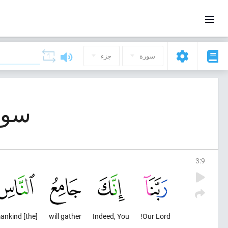
سورة
جزء
سورة 3, الو عمر
3
:
9
[the] mankind
will gather
Indeed, You
Our Lord!