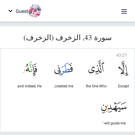
Guest
سورة 43, الزخرف (الزخرف)
43
:
27
and indeed, He
created me;
the One Who
Except
will guide me."