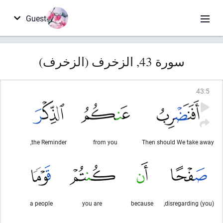
Guest
سورة 43, الزخرف (الزخرف)
43
:
5
the Reminder,
from you
Then should We take away
a people
you are
because
disregarding (you),