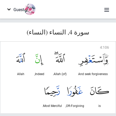
Guest
سورة 4, النساء (النساء)
4
:
106
Allah
Indeed,
(of) Allah.
And seek forgiveness
Most Merciful.
Oft-Forgiving,
is