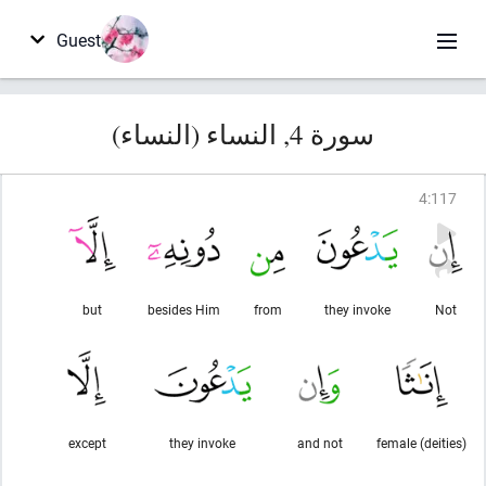
Guest
سورة 4, النساء (النساء)
4
:
117
but
besides Him
from
they invoke
Not
except
they invoke
and not
female (deities)