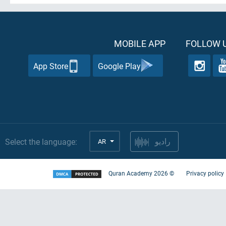
MOBILE APP
FOLLOW U
App Store
Google Play
Select the language:
AR
راديو
Quran Academy
2026
©
Privacy policy