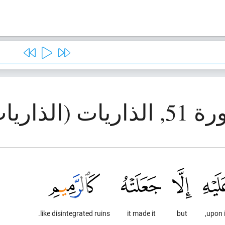
ذاريات (الذاريات)
like disintegrated ruins.
it made it
but
upon i