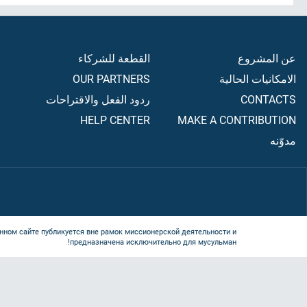
عن المشروع
القطعة للشركاء
الامكانيات الحالية
OUR PARTNERS
CONTACTS
ردود الفعل والاقتراحات
HELP CENTER
MAKE A CONTRIBUTION
مدوّنه
нном сайте публикуется вне рамок миссионерской деятельности и
предназначена исключительно для мусульман!