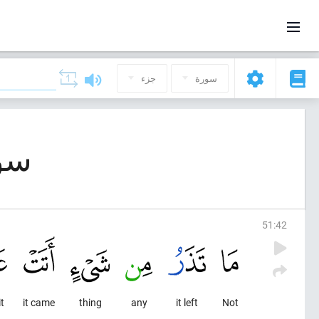
سورة
جزء
سورة 51, ال
51
:
42
t,
it came
thing
any
it left
Not