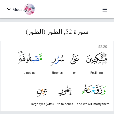
Guest
سورة 52, الطور (الطور)
52
:
20
lined up,
thrones
on
Reclining
(with) large eyes.
to fair ones
and We will marry them