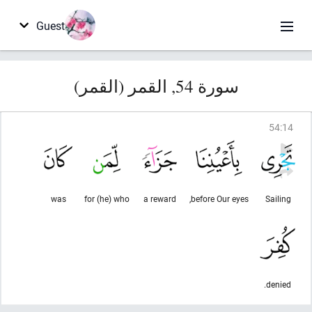
Guest
سورة 54, القمر (القمر)
54
:
14
was
for (he) who
a reward
before Our eyes,
Sailing
denied.