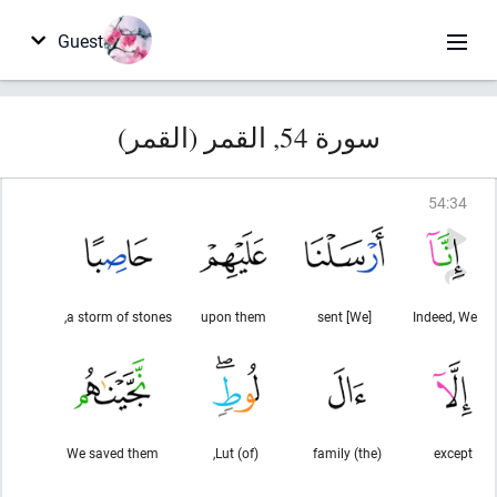
Guest
سورة 54, القمر (القمر)
54
:
34
a storm of stones,
upon them
[We] sent
Indeed, We
We saved them
(of) Lut,
(the) family
except