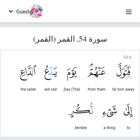
Guest
سورة 54, القمر (القمر)
54
:
6
the caller
will call
(The) Day,
from them.
So turn away
terrible,
a thing
to