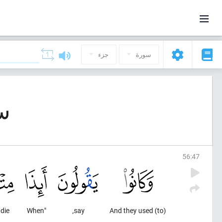
سورة
جزء
سورة 
56
:
47
die
"When
say,
And they used (to)