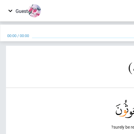
Guest
00:00
/
00:00
surely be r