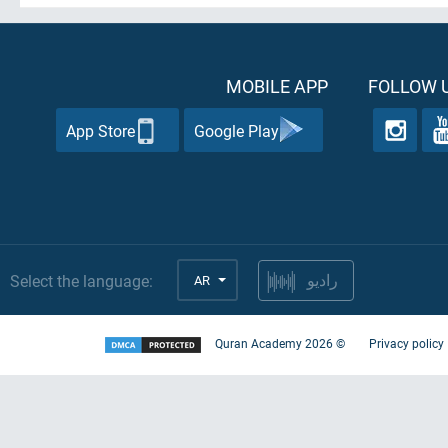
MOBILE APP
FOLLOW U
App Store
Google Play
Select the language:
AR
راديو
Quran Academy
2026
©
Privacy policy