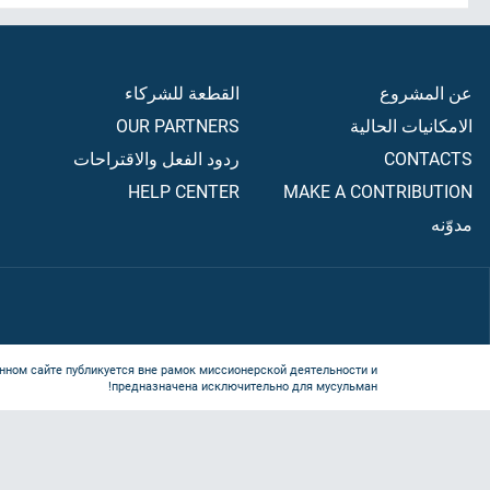
عن المشروع
القطعة للشركاء
الامكانيات الحالية
OUR PARTNERS
CONTACTS
ردود الفعل والاقتراحات
HELP CENTER
MAKE A CONTRIBUTION
مدوّنه
нном сайте публикуется вне рамок миссионерской деятельности и
предназначена исключительно для мусульман!