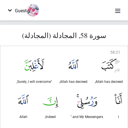
Guest
سورة 58, المجادلة (المجادلة)
58
:
21
"Surely, I will overcome,
Allah has decreed,
Allah has decreed,
Allah
Indeed,
and My Messengers."
I