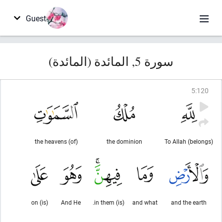
Guest
سورة 5, المائدة (المائدة)
5
:
120
(of) the heavens
the dominion
To Allah (belongs)
(is) on
And He
(is) in them.
and what
and the earth