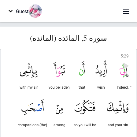
Guest
سورة 5, المائدة (المائدة)
5
:
29
with my sin
you be laden
that
wish
"Indeed, I
(the) companions
among
so you will be
and your sin