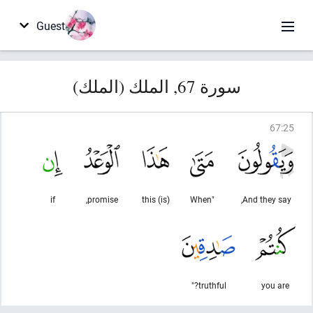
Guest
سورة 67, الملك (الملك)
67
:
25
if
promise,
(is) this
"When
And they say,
truthful?"
you are