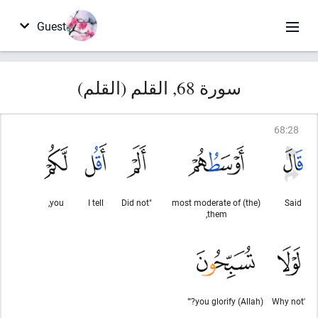
Guest
سورة 68, القلم (القلم)
68
:
28
you,
I tell
"Did not
(the) most moderate of
Said
them,
you glorify (Allah)?'"
'Why not